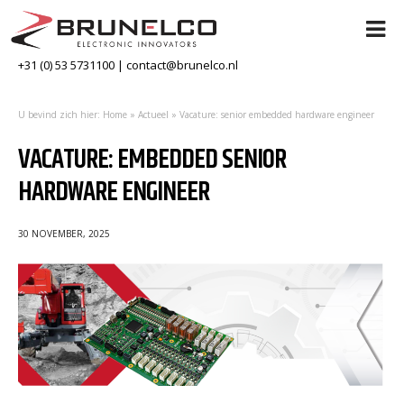
+31 (0) 53 5731100
|
contact@brunelco.nl
U bevind zich hier:
Home
»
Actueel
»
Vacature: senior embedded hardware engineer
VACATURE: EMBEDDED SENIOR
HARDWARE ENGINEER
30 NOVEMBER, 2025