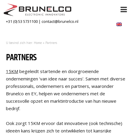
+31 (0) 53 5731100
|
contact@brunelco.nl
U bevind zich hier:
Home
»
Partners
PARTNERS
15KM
begeleidt startende en doorgroeiende
ondernemingen ‘van idee naar succes’. Samen met diverse
professionals, ondernemers en partners, waaronder
Brunelco en EY, helpen we ondernemers met de
succesvolle opzet en marktintroductie van hun nieuwe
bedrijf.
Ook zorgt 15KM ervoor dat innovatieve (ook technische)
ideeën kans krijgen zich te ontwikkelen tot kansrijke