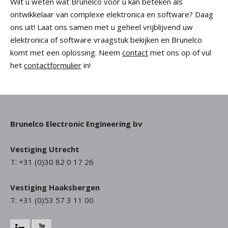
Wilt u weten wat Brunelco voor u kan beteken als
ontwikkelaar van complexe elektronica en software? Daag
ons uit! Laat ons samen met u geheel vrijblijvend uw
elektronica of software vraagstuk bekijken en Brunelco
komt met een oplossing. Neem
contact
met ons op of vul
het
contactformulier
in!
Brunelco Electronic Engineering bv
Vestiging Utrecht
T: +31 (0)30 82 0 17 26
Vestiging Haaksbergen
T: +31 (0)53 57 3 11 00