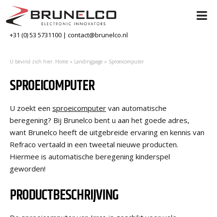
+31 (0) 53 5731100
|
contact@brunelco.nl
U bevind zich hier:
Home
»
Landingpage
»
Sproeicomputer
SPROEICOMPUTER
U zoekt een
sproeicomputer
van automatische
beregening? Bij Brunelco bent u aan het goede adres,
want Brunelco heeft de uitgebreide ervaring en kennis van
Refraco vertaald in een tweetal nieuwe producten.
Hiermee is automatische beregening kinderspel
geworden!
PRODUCTBESCHRIJVING