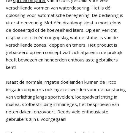
De
sproeicomputer
van Irrco is geschikt voor vele
verschillende vormen van waterdosering. Het is dé
oplossing voor automatische beregening! De bediening is
uiterst eenvoudig. Met één draaiknop kiest u moeiteloos
de doseertijd of de hoeveelheid liters. Op een verlicht
display ziet u in één oogopslag wat de status is van de
verschillende zones, kleppen en timers. Het product is
gebaseerd op een concept wat zich al jaren in de praktijk
heeft bewezen en honderden enthousiaste gebruikers
kent!
Naast de normale irrigatie doeleinden kunnen de Ircco
irrigatiecomputers ook ingezet worden voor de aansturing
van verlichting langs sportvelden, looppadverlichting in
musea, stofbestrijding in maneges, het besproeien van
rieten daken, enzovoort. Reeds vele enthousiaste
gebruikers zijn u voorgegaan!