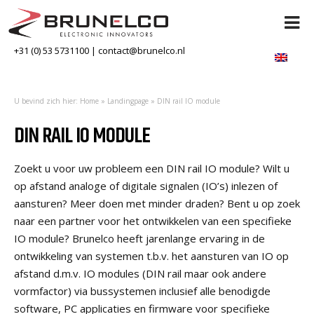
+31 (0) 53 5731100
|
contact@brunelco.nl
U bevind zich hier:
Home
»
Landingpage
»
DIN rail IO module
DIN RAIL IO MODULE
Zoekt u voor uw probleem een DIN rail IO module? Wilt u
op afstand analoge of digitale signalen (IO’s) inlezen of
aansturen? Meer doen met minder draden? Bent u op zoek
naar een partner voor het ontwikkelen van een specifieke
IO module? Brunelco heeft jarenlange ervaring in de
ontwikkeling van systemen t.b.v. het aansturen van IO op
afstand d.m.v. IO modules (DIN rail maar ook andere
vormfactor) via bussystemen inclusief alle benodigde
software, PC applicaties en firmware voor specifieke