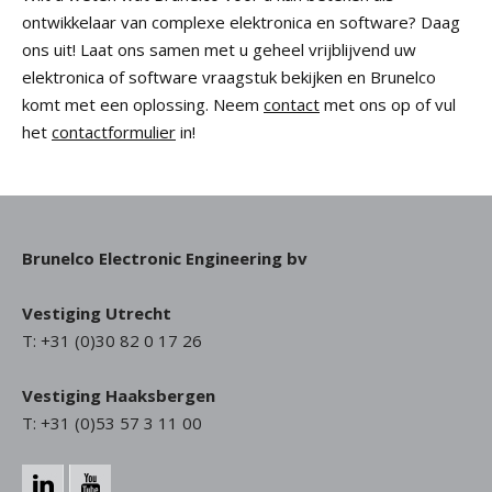
ontwikkelaar van complexe elektronica en software? Daag
ons uit! Laat ons samen met u geheel vrijblijvend uw
elektronica of software vraagstuk bekijken en Brunelco
komt met een oplossing. Neem
contact
met ons op of vul
het
contactformulier
in!
Brunelco Electronic Engineering bv
Vestiging Utrecht
T: +31 (0)30 82 0 17 26
Vestiging Haaksbergen
T: +31 (0)53 57 3 11 00